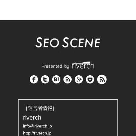
［運営者情報］
riverch
info@riverch.jp
http://riverch.jp