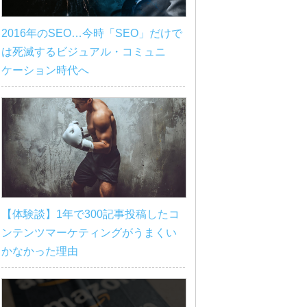
2016年のSEO…今時「SEO」だけで
は死滅するビジュアル・コミュニ
ケーション時代へ
【体験談】1年で300記事投稿したコ
ンテンツマーケティングがうまくい
かなかった理由