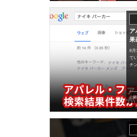
ア
果
8
て
チン
公開日