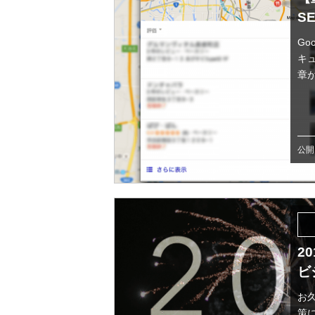
S
Go
キ
章が
公開日
2
ビ
お
策