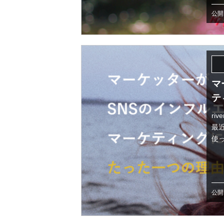
公開日
マ
テ
ri
最
使っ
公開日