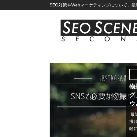
SEO対策やWebマーケティングについて、
物
グ
ウ
最
撮
軽に