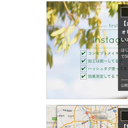
【
ォ
い
はじ
で
...
公開日
【