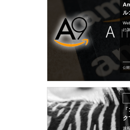
A
ル
We
に加
公開日
「
ク
速