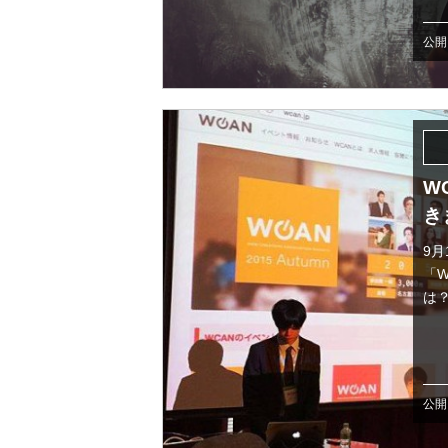
公開日
W
き
9
「
は？ 
公開日