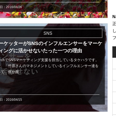
：2016/04/26
N
SNS
ーケッターがSNSのインフルエンサーをマーケ
ィングに活かせないたった一つの理由
verchでSNSマーケティング支援を担当しているタケハラです。
近、「竹原さんのマネジメントしているインフルエンサー達を
て、何か面 ...
：2016/04/15