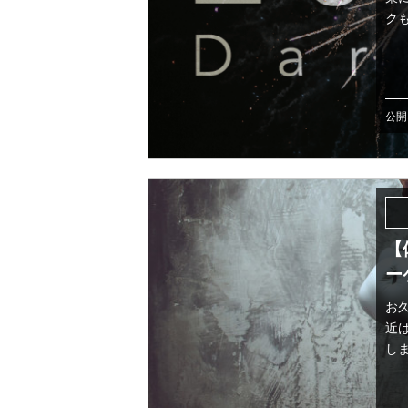
クも
公開日
【
ー
お
近
しま