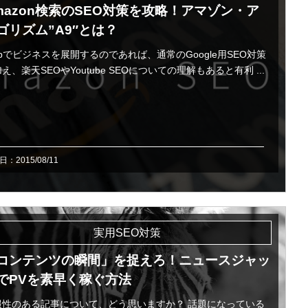
mazon検索のSEO対策を攻略！アマゾン・ア
ゴリズム”A9″とは？
bでビジネスを展開するのであれば、通常のGoogle用SEO対策
え、楽天SEOやYoutube SEOについての理解もあると有利 ...
：2015/08/11
実用SEO対策
コンテンツの瞬間」を捉えろ！ニュースジャッ
でPVを素早く稼ぐ方法
報性のある記事について、どう思いますか？ 話題になっている